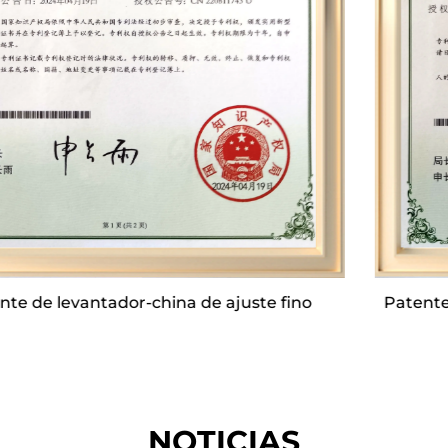
Tiene aproximadamente 30 productos de moho
privado y 12 líneas de ensamblaje completo, con
una producción diaria de aproximadamente
2000 unidades. La producción anual puede
alcanzar aproximadamente 700 000 unidades.
La compañía tiene un equipo profesional de I + D
y un equipo de servicio postventa. Invertirá
mucho en el desarrollo de nuevos productos
cada año. En primavera y otoño, el jefe del
Patente de dispositivo de china de placa superior
departamento liderará los equipos postales y
multifuncional
técnicos para mantener seminarios de
intercambio de productos fuera de línea para los
socios. Desde el desarrollo de nuevos productos
hasta la producción y la garantía posterior al
NOTICIAS