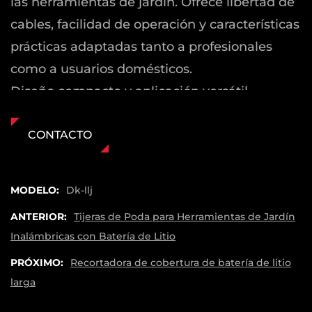
las herramientas de jardín. Ofrece libertad de
cables, facilidad de operación y características
prácticas adaptadas tanto a profesionales
como a usuarios domésticos.
Diseño compacto y aplicación versátil
La cortadora de cobertura de batería de litio
corta está específicamente diseñada para
CONTACTO
tareas de recorte de pequeñas a mediana
escala, particularmente bien adecuado para
MODELO:
Dk-llj
setos y arbustos inferiores. Su construcción
ANTERIOR:
Tijeras de Poda para Herramientas de Jardín
compacta hace que sea fácil de manejar,
Inalámbricas con Batería de Litio
especialmente en espacios estrechos o
PRÓXIMO:
Recortadora de cobertura de batería de litio
alrededor de plantas delicadas. Esta
larga
herramienta es ideal para jardinería ligera,