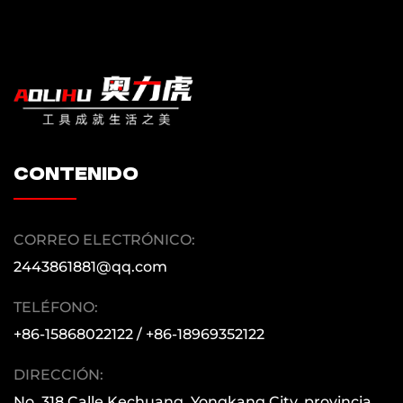
sea que se trate de un pequeño comprador
minorista o un gran grupo multinacional, la
gente de Huijun lo acompañará con buena
calidad y buen servicio.
contenido
CORREO ELECTRÓNICO:
2443861881@qq.com
TELÉFONO:
+86-15868022122 / +86-18969352122
DIRECCIÓN:
No. 318 Calle Kechuang, Yongkang City, provincia