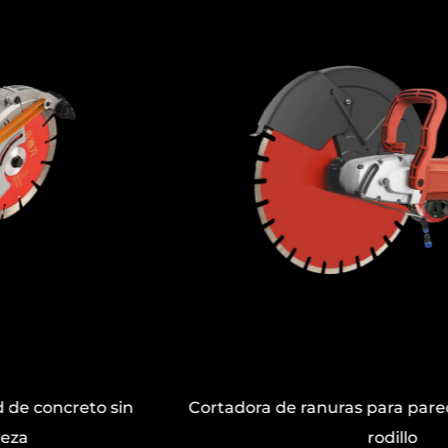
batería de litio corta ha reducido esta barrera,
permitiendo que más usuarios realicen
atención de jardín de rutina con confianza e
independientemente. Con controles intuitivos,
pequeñas necesidades de mantenimiento y
un diseño que elimina componentes
mecánicos complejos como bujías y
carburadores, este recortador de cobertura
garantiza una experiencia sin problemas para
cualquier usuario.
Bajo ruido y pequeño mantenimiento
A diferencia de las herramientas con gasolina,
la cortadora de cobertura de batería de litio
Cortadora de ranuras para pared conveniente con
corta funciona con bajos niveles de ruido, lo
rodillo