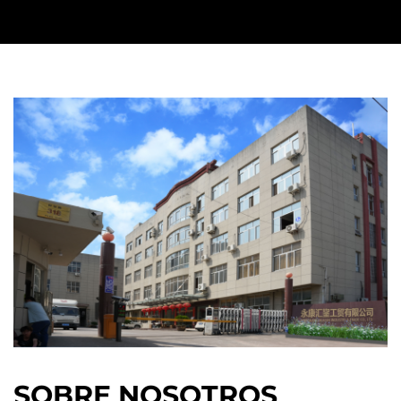
que lo hace adecuado para entornos
residenciales donde se aprecia la operación
tranquila. Su estructura es simple, reduciendo
la cantidad de componentes propensos al
desgaste y la falla. El mantenimiento es
sencillo: no hay necesidad de mezcla de
combustible, cambios de aceite o servicio del
motor. Simplemente cargue, recorte y
almacene.
Consejos de uso para un buen rendimiento
Para maximizar la duración de la batería y
evitar el sobrecalentamiento del motor, se
recomienda evitar cortar ramas gruesas (más
de 1 cm) continuamente. Permitir que el
SOBRE NOSOTROS