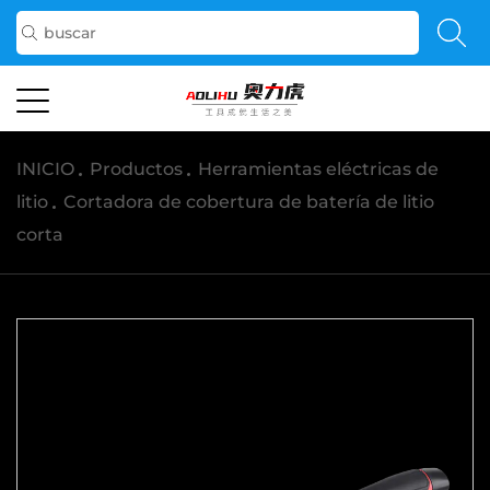
INICIO
/
Productos
/
Herramientas eléctricas de
litio
/
Cortadora de cobertura de batería de litio
corta