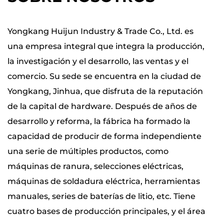
recortador descanse durante unos 30
segundos cada diez minutos de operación
Yongkang Huijun Industry & Trade Co., Ltd. es
ayuda a mantener niveles de temperatura
una empresa integral que integra la producción,
estables y garantiza una vida útil más larga. Al
la investigación y el desarrollo, las ventas y el
utilizar estos hábitos de operación
comercio. Su sede se encuentra en la ciudad de
inteligentes, los usuarios pueden obtener la
Yongkang, Jinhua, que disfruta de la reputación
gran mayoría de su cortocircuito de cobertura
de la capital de hardware. Después de años de
de batería de litio.
desarrollo y reforma, la fábrica ha formado la
La cortadora de cobertura de batería de litio
capacidad de producir de forma independiente
corta es una herramienta completa y fácil de
una serie de múltiples productos, como
usar ideal para el mantenimiento moderno
máquinas de ranura, selecciones eléctricas,
del jardín. Su diseño inalámbrico, versatilidad
máquinas de soldadura eléctrica, herramientas
de la cuchilla, batería eficiente y fácil
manuales, series de baterías de litio, etc. Tiene
mantenimiento lo convierten en una opción
cuatro bases de producción principales, y el área