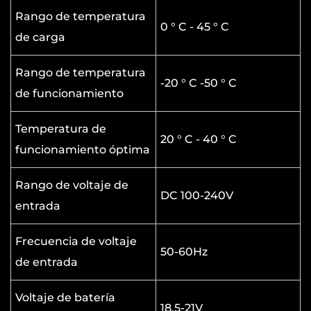
flexibilidad es especialmente beneficioso para
Rango de temperatura
los propietarios que requieren diferentes
0 ° C - 45 ° C
de carga
longitudes de cuchilla para varias secciones
de jardín, lo que mejora la eficiencia sin la
Rango de temperatura
-20 ° C -50 ° C
necesidad de múltiples herramientas.
de funcionamiento
Uso seguro y ergonómico
Temperatura de
El cortes de cobertura de batería de litio corta
20 ° C - 40 ° C
funcionamiento óptima
incorpora una cabeza ajustable que puede
inclinarse hasta 60 grados, lo que permite un
Rango de voltaje de
DC 100-240V
mejor control y un alcance mejorado en
entrada
ángulos incómodos o áreas elevadas. Su
Frecuencia de voltaje
agarre ergonómico y su distribución de peso
50-60Hz
de entrada
equilibrada reducen la fatiga del usuario,
incluso durante sesiones prolongadas. La
Voltaje de batería
18.5-21V