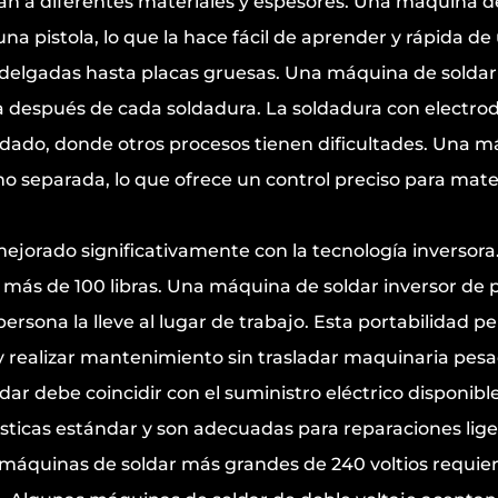
an a diferentes materiales y espesores. Una máquina d
a pistola, lo que la hace fácil de aprender y rápida de
 delgadas hasta placas gruesas. Una máquina de soldar 
 después de cada soldadura. La soldadura con electrodo 
idado, donde otros procesos tienen dificultades. Una m
no separada, lo que ofrece un control preciso para mate
ejorado significativamente con la tecnología inversor
s de 100 libras. Una máquina de soldar inversor de pot
rsona la lleve al lugar de trabajo. Esta portabilidad p
 y realizar mantenimiento sin trasladar maquinaria pesad
ar debe coincidir con el suministro eléctrico disponib
sticas estándar y son adecuadas para reparaciones lig
 máquinas de soldar más grandes de 240 voltios requie