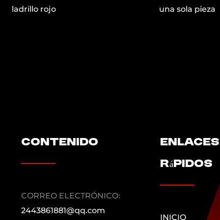
una sola pieza
durader
contenido
Enlaces
rápidos
CORREO ELECTRÓNICO:
2443861881@qq.com
INICIO