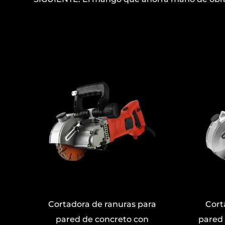
para
Cortadora de ranuras para
con
pared sin ángulo muerto para
pa