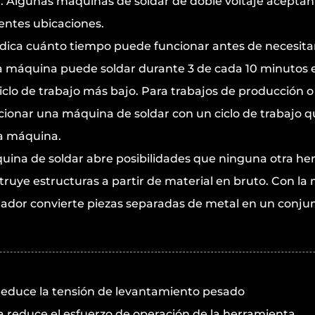
. Algunas máquinas de soldar de doble voltaje aceptan c
rentes ubicaciones.
ndica cuánto tiempo puede funcionar antes de necesitar 
la máquina puede soldar durante 3 de cada 10 minutos 
iclo de trabajo más bajo. Para trabajos de producción o 
cionar una máquina de soldar con un ciclo de trabajo qu
la máquina.
uina de soldar
abre posibilidades que ninguna otra he
struye estructuras a partir de material en bruto. Con l
ldador convierte piezas separadas de metal en un conjun
reduce la tensión de levantamiento pesado
reduce el esfuerzo de operación de la herramienta